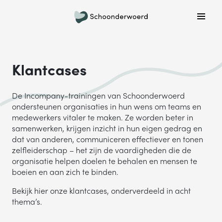
Plan een belafspraak
Wil je graag gebeld worden om meer informatie te
krijgen? Kies hieronder welke dag jouw voorkeur heeft
en we bellen je!
Klantcases
MA
DI
WO
DO
VR
De Incompany-trainingen van Schoonderwoerd
ondersteunen organisaties in hun wens om teams en
medewerkers vitaler te maken. Ze worden beter in
samenwerken, krijgen inzicht in hun eigen gedrag en
ONDERWERP
dat van anderen, communiceren effectiever en tonen
zelfleiderschap – het zijn de vaardigheden die de
Waar gaat je vraag over?
organisatie helpen doelen te behalen en mensen te
boeien en aan zich te binden.
NAAM
Bekijk hier onze klantcases, onderverdeeld in acht
thema’s.