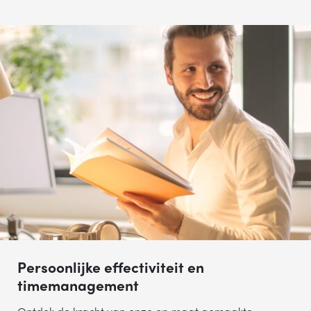
TELEFOONNUMMER
VERSTUREN
Wij verkopen nooit gegevens aan derden. Hoe wij omgaan met je
persoonsgegevens, lees je in ons
privacystatement
.
Persoonlijke effectiviteit en
timemanagement