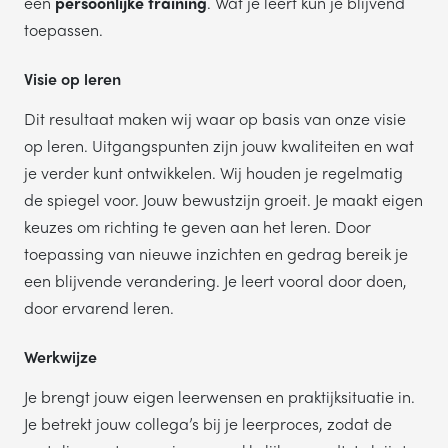
een
persoonlijke training
. Wat je leert kun je blijvend
TELEFOONNUMMER
toepassen.
Visie op leren
Dit resultaat maken wij waar op basis van onze visie
op leren. Uitgangspunten zijn jouw kwaliteiten en wat
VERSTUREN
je verder kunt ontwikkelen. Wij houden je regelmatig
de spiegel voor. Jouw bewustzijn groeit. Je maakt eigen
Wij verkopen nooit gegevens aan derden. Hoe wij omgaan met je
persoonsgegevens, lees je in ons
privacystatement
.
keuzes om richting te geven aan het leren. Door
toepassing van nieuwe inzichten en gedrag bereik je
een blijvende verandering. Je leert vooral door doen,
door ervarend leren.
Werkwijze
Je brengt jouw eigen leerwensen en praktijksituatie in.
Je betrekt jouw collega’s bij je leerproces, zodat de