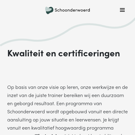
Plan een belafspraak
Wil je graag gebeld worden om meer informatie te
krijgen? Kies hieronder welke dag jouw voorkeur heeft
en we bellen je!
Kwaliteit en certificeringen
MA
DI
WO
DO
VR
ONDERWERP
Op basis van onze visie op leren, onze werkwijze en de
Waar gaat je vraag over?
inzet van de juiste trainer bereiken wij een duurzaam
en geborgd resultaat. Een programma van
Schoonderwoerd wordt opgebouwd vanuit een directe
NAAM
aansluiting op jouw situatie en leerwensen. Je krijgt
vanuit een kwalitatief hoogwaardig programma