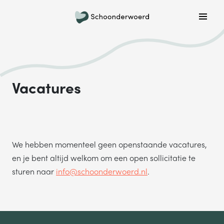
Plan een belafspraak
Wil je graag gebeld worden om meer informatie te
krijgen? Kies hieronder welke dag jouw voorkeur heeft
en we bellen je!
Vacatures
MA
DI
WO
DO
VR
ONDERWERP
We hebben momenteel geen openstaande vacatures,
Waar gaat je vraag over?
en je bent altijd welkom om een open sollicitatie te
sturen naar
info@schoonderwoerd.nl
.
NAAM