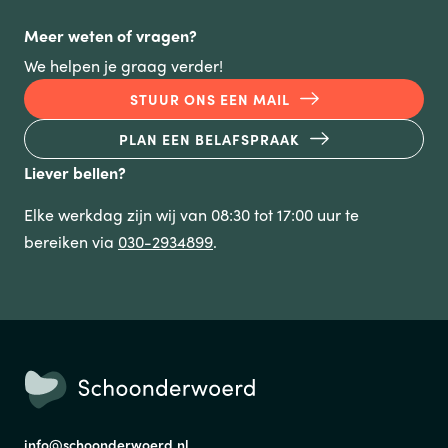
TELEFOONNUMMER
Meer weten of vragen?
We helpen je graag verder!
STUUR ONS EEN MAIL
PLAN EEN BELAFSPRAAK
VERSTUREN
Liever bellen?
Wij verkopen nooit gegevens aan derden. Hoe wij omgaan met je
Elke werkdag zijn wij van 08:30 tot 17:00 uur te
persoonsgegevens, lees je in ons
privacystatement
.
bereiken via
030-2934899
.
info@schoonderwoerd.nl