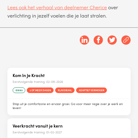
Lees ook het verhaal van deelnemer Cherice
over
verlichting in jezelf voelen die je laat stralen.
Kom In Je Kracht
Eerstvolgende training:
02-09-2026
€1593
3 OF MEER DAGEN
KLASSIKAAL
ADAPTIEF VERMOGEN
Stap uit je comfortzone en ervaar groei. Ga voor meer regie over je werk en
leven!
Veerkracht vanuit je kern
Eerstvolgende training:
01-02-2027