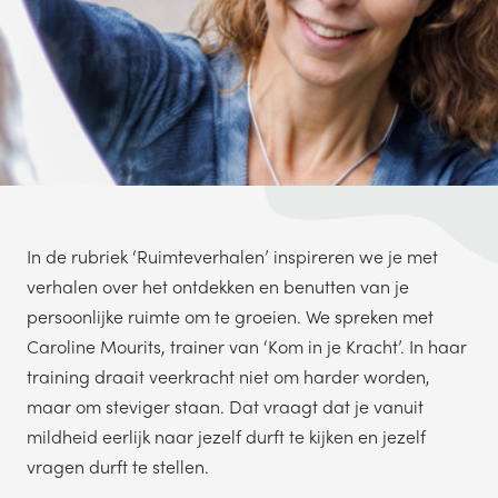
TELEFOONNUMMER
VERSTUREN
Wij verkopen nooit gegevens aan derden. Hoe wij omgaan met je
persoonsgegevens, lees je in ons
privacystatement
.
In de rubriek ‘Ruimteverhalen’ inspireren we je met
verhalen over het ontdekken en benutten van je
persoonlijke ruimte om te groeien. We spreken met
Caroline Mourits, trainer van ‘Kom in je Kracht’. In haar
training draait veerkracht niet om harder worden,
maar om steviger staan. Dat vraagt dat je vanuit
mildheid eerlijk naar jezelf durft te kijken en jezelf
vragen durft te stellen.