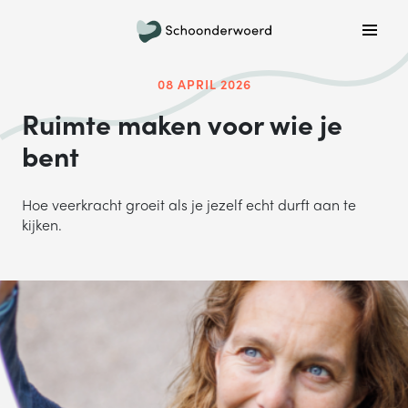
Plan een belafspraak
Wil je graag gebeld worden om meer informatie te
08 APRIL 2026
krijgen? Kies hieronder welke dag jouw voorkeur heeft
Ruimte maken voor wie je
en we bellen je!
bent
MA
DI
WO
DO
VR
Hoe veerkracht groeit als je jezelf echt durft aan te
kijken.
ONDERWERP
Waar gaat je vraag over?
NAAM