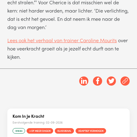
echt stralen.”’ Voor Cherice is dat misschien wel de
kern: niet harder worden, maar lichter. ‘Die verlichting,
dat is echt het gevoel. En dat neem ik mee naar de
dag van morgen.’
Lees ook het verhaal van trainer Caroline Mourits
over
hoe veerkracht groeit als je jezelf echt durft aan te
kijken.
Kom In Je Kracht
Eerstvolgende training:
02-09-2026
€1593
3 OF MEER DAGEN
KLASSIKAAL
ADAPTIEF VERMOGEN