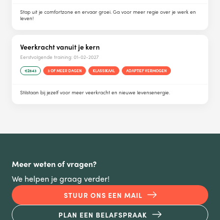
Stap uit je comfortzone en ervaar groei. Ga voor meer regie over je werk en
leven!
Veerkracht vanuit je kern
Eerstvolgende training:
01-02-2027
€2843
3 OF MEER DAGEN
KLASSIKAAL
ADAPTIEF VERMOGEN
Stilstaan bij jezelf voor meer veerkracht en nieuwe levensenergie.
Meer weten of vragen?
We helpen je graag verder!
STUUR ONS EEN MAIL
PLAN EEN BELAFSPRAAK