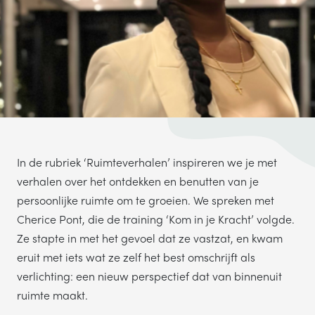
TELEFOONNUMMER
VERSTUREN
Wij verkopen nooit gegevens aan derden. Hoe wij omgaan met je
persoonsgegevens, lees je in ons
privacystatement
.
In de rubriek ‘Ruimteverhalen’ inspireren we je met
verhalen over het ontdekken en benutten van je
persoonlijke ruimte om te groeien. We spreken met
Cherice Pont, die de training ‘Kom in je Kracht’ volgde.
Ze stapte in met het gevoel dat ze vastzat, en kwam
eruit met iets wat ze zelf het best omschrijft als
verlichting: een nieuw perspectief dat van binnenuit
ruimte maakt.