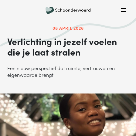
Plan een belafspraak
Wil je graag gebeld worden om meer informatie te
08 APRIL 2026
krijgen? Kies hieronder welke dag jouw voorkeur heeft
Verlichting in jezelf voelen
en we bellen je!
die je laat stralen
MA
DI
WO
DO
VR
Een nieuw perspectief dat ruimte, vertrouwen en
eigenwaarde brengt.
ONDERWERP
Waar gaat je vraag over?
NAAM