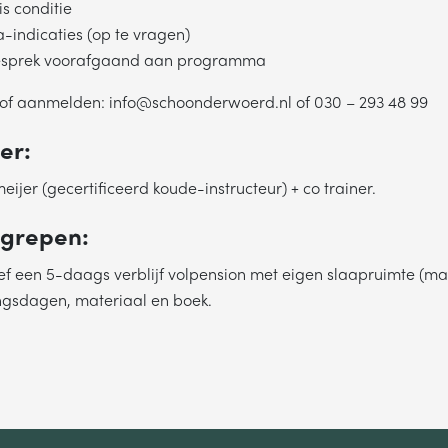
s conditie
a-indicaties (op te vragen)
gesprek voorafgaand aan programma
 of aanmelden: info@schoonderwoerd.nl of 030 – 293 48 99
er:
ijer (gecertificeerd koude-instructeur) + co trainer.
egrepen:
usief een 5-daags verblijf volpension met eigen slaapruimte (
ningsdagen, materiaal en boek.