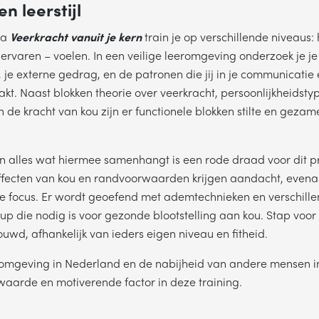
n leerstijl
AM
ma
Veerkracht vanuit je kern
train je op verschillende niveaus:
ervaren – voelen. In een veilige leeromgeving onderzoek je je 
 je externe gedrag, en de patronen die jij in je communicatie 
LEFOONNUMMER
t. Naast blokken theorie over veerkracht, persoonlijkheidstyp
de kracht van kou zijn er functionele blokken stilte en gezame
n alles wat hiermee samenhangt is een rode draad voor dit
ffecten van kou en randvoorwaarden krijgen aandacht, evenal
VERSTUREN
e focus. Er wordt geoefend met ademtechnieken en verschill
up die nodig is voor gezonde blootstelling aan kou. Stap voo
Wij verkopen nooit gegevens aan derden. Hoe wij omgaan met je
uwd, afhankelijk van ieders eigen niveau en fitheid.
persoonsgegevens, lees je in ons
privacystatement
.
omgeving in Nederland en de nabijheid van andere mensen in 
aarde en motiverende factor in deze training.