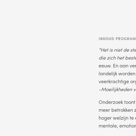
INHOUD PROGRA
“Het is niet de s
Wil je gra
die zich het be
eeuw. En aan ver
landelijk worden
veerkrachtige o
-Moeilijkheden ve
Onderzoek toont 
meer betrokken z
ON
hoger welzijn te 
mentale, emotion