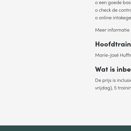
o een goede basi
o check de contr
o online intake
Meer informatie
Hoofdtrain
Marie-José Huffme
Wat is inb
De prijs is incl
vrijdag), 5 trai