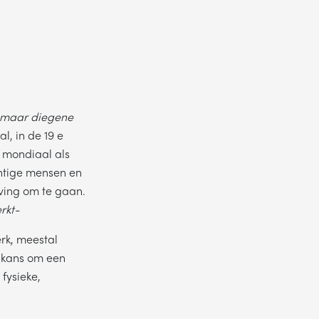
e, maar diegene
ke dag jouw
al, in de 19 e
l mondiaal als
chtige mensen en
ving om te gaan.
rkt-
rk, meestal
r kans om een
 fysieke,