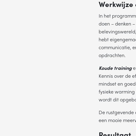
Werkwijze e
NA
In het program
doen – denken – 
belevingswereld,
TE
hebt eigengemaak
communicatie, en 
opdrachten.
Koude training
e
Kennis over de e
mindset en goed
fysieke warming 
wordt dit opgebo
De rustgevende 
een mooie meerw
Resultaat