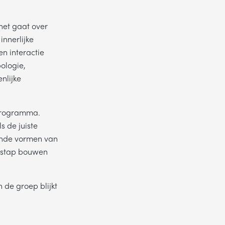
 het gaat over
innerlijke
en interactie
ologie,
nlijke
 programma.
s de juiste
ende vormen van
r stap bouwen
de groep blijkt