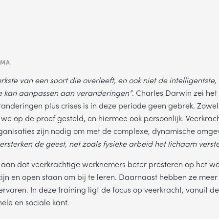
Plan een belafspraak
MMA
terkste van een soort die overleeft, en ook niet de intelligentst
ag gebeld worden om meer informatie te krijgen? Kies hieronder wel
ste kan aanpassen aan veranderingen”
. Charles Darwin zei het 
voorkeur heeft en we bellen je!
anderingen plus crises is in deze periode geen gebrek. Zowe
 we op de proef gesteld, en hiermee ook persoonlijk. Veerkra
MA
DI
WO
DO
VR
rganisaties zijn nodig om met de complexe, dynamische omge
rsterken de geest, net zoals fysieke arbeid het lichaam verste
aan dat veerkrachtige werknemers beter presteren op het we
ijn en open staan om bij te leren. Daarnaast hebben ze mee
DERWERP
ervaren. In deze training ligt de focus op veerkracht, vanuit de
ele en sociale kant.
Waar gaat je vraag over?