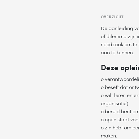
OVERZICHT
De aanleiding 
of dilemma zijn 
noodzaak om te 
aan te kunnen.
Deze opleid
o verantwoordeli
o beseft dat ontw
o wilt leren en e
organisatie)
o bereid bent o
o open staat voo
o zin hebt om een
maken.