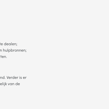
 te dealen;
 en hulpbronnen;
tten.
nd. Verder is er
elijk van de