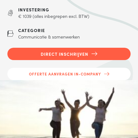
TELEFOONNUMMER
INVESTERING
€ 1039 (alles inbegrepen excl. BTW)
CATEGORIE
Communicatie & samenwerken
VERSTUREN
DIRECT INSCHRIJVEN
Wij verkopen nooit gegevens aan derden. Hoe wij omgaan met je
persoonsgegevens, lees je in ons
privacystatement
.
OFFERTE AANVRAGEN IN-COMPANY