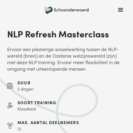
Plan een belafspraak
Wil je graag gebeld worden om meer informatie te
NLP Refresh Masterclass
krijgen? Kies hieronder welke dag jouw voorkeur heeft
en we bellen je!
Ervaar een plezierige wisselwerking tussen de NLP-
MA
DI
WO
DO
VR
wereld (brein) en de Oosterse welzijnswereld (zijn)
met deze NLP training. Ervaar meer flexibiliteit in de
omgang met uiteenlopende mensen.
ONDERWERP
DUUR
2 dagen
Waar gaat je vraag over?
SOORT TRAINING
Klassikaal
NAAM
MAX. AANTAL DEELNEMERS
12