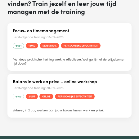
vinden? Train jezelf en leer jouw tijd
managen met de training
Focus- en timemanagement
Eerstvolgende training:
03-09-2026
€651
1 DAG
KLASSIKAAL
PERSOONLIJKE EFFECTIVITEIT
Met deze praktische training werk je effectiever. Wat ga jij met de vrijgekomen
tijd doen?
Balans in werk en prive – online workshop
Eerstvolgende training:
30-09-2026
€160
2 UUR
ONLINE
PERSOONLIJKE EFFECTIVITEIT
Virtueel, in 2 uur, werken aan jouw balans tussen werk en privé.