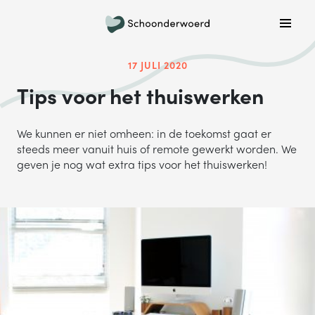
Plan een belafspraak
Wil je graag gebeld worden om meer informatie te
17 JULI 2020
krijgen? Kies hieronder welke dag jouw voorkeur heeft
Tips voor het thuiswerken
en we bellen je!
MA
DI
WO
DO
VR
We kunnen er niet omheen: in de toekomst gaat er
steeds meer vanuit huis of remote gewerkt worden. We
geven je nog wat extra tips voor het thuiswerken!
ONDERWERP
Waar gaat je vraag over?
NAAM