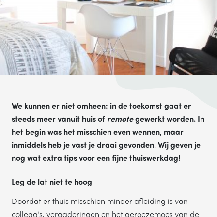
TELEFOONNUMMER
VERSTUREN
Wij verkopen nooit gegevens aan derden. Hoe wij omgaan met je
We kunnen er niet omheen: in de toekomst gaat er
persoonsgegevens, lees je in ons
privacystatement
.
steeds meer vanuit huis of
remote
gewerkt worden. In
het begin was het misschien even wennen, maar
inmiddels heb je vast je draai gevonden. Wij geven je
nog wat extra tips voor een fijne thuiswerkdag!
Leg de lat niet te hoog
Doordat er thuis misschien minder afleiding is van
collega’s, vergaderingen en het geroezemoes van de