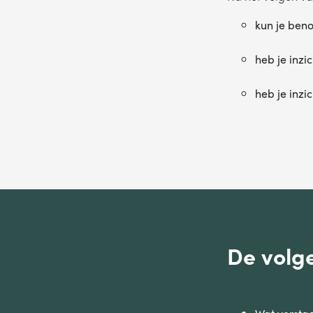
NA
kun je ben
heb je inzic
TE
heb je inzi
De volg