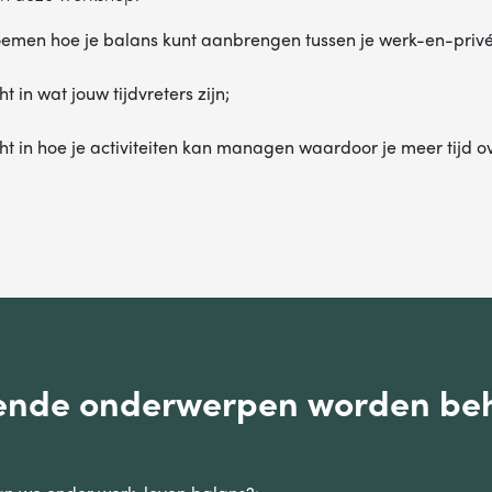
AM
oemen hoe je balans kunt aanbrengen tussen je werk-en-privé
ht in wat jouw tijdvreters zijn;
LEFOONNUMMER
cht in hoe je activiteiten kan managen waardoor je meer tijd o
VERSTUREN
Wij verkopen nooit gegevens aan derden. Hoe wij omgaan met je
persoonsgegevens, lees je in ons
privacystatement
.
ende onderwerpen worden be