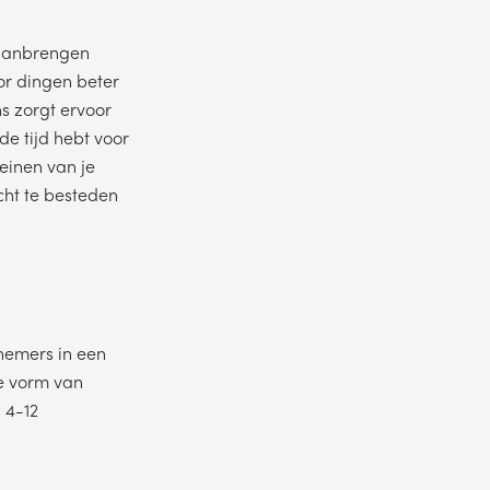
t aanbrengen
oor dingen beter
ns zorgt ervoor
de tijd hebt voor
reinen van je
ke dag jouw
cht te besteden
lnemers in een
de vorm van
n 4-12