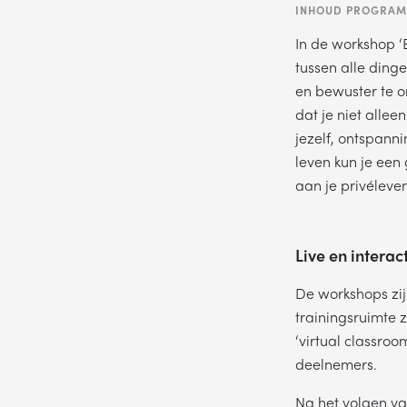
INHOUD PROGRA
In de workshop ‘
tussen alle dinge
en bewuster te or
dat je niet allee
jezelf, ontspann
Wil je gra
leven kun je een
aan je privéleven,
Live en interac
De workshops zijn
trainingsruimte 
ON
‘virtual classroo
deelnemers.
Na het volgen v