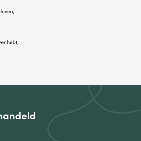
leven;
ver hebt;
handeld