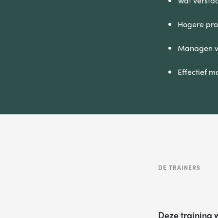
Wat versta
Hogere prod
Managen v
Effectief 
DE TRAINERS
Deze training 