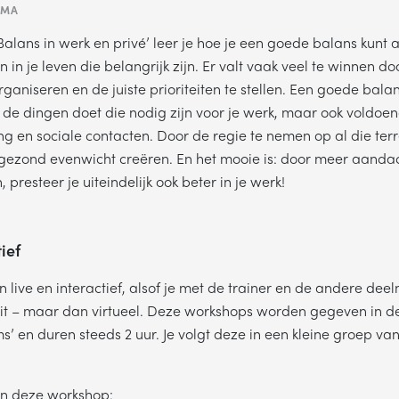
MMA
Balans in werk en privé’ leer je hoe je een goede balans kun
n in je leven die belangrijk zijn. Er valt vaak veel te winnen d
ganiseren en de juiste prioriteiten te stellen. Een goede bala
Plan een belafspraak
n de dingen doet die nodig zijn voor je werk, maar ook voldoen
ing en sociale contacten. Door de regie te nemen op al die ter
ag gebeld worden om meer informatie te krijgen? Kies hieronder wel
 gezond evenwicht creëren. En het mooie is: door meer aanda
voorkeur heeft en we bellen je!
 presteer je uiteindelijk ook beter in je werk!
MA
DI
WO
DO
VR
tief
 live en interactief, alsof je met de trainer en de andere dee
zit – maar dan virtueel. Deze workshops worden gegeven in 
DERWERP
ms’ en duren steeds 2 uur. Je volgt deze in een kleine groep va
Waar gaat je vraag over?
an deze workshop: