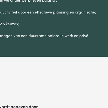
an we onder werk-leven balans?;
uctiviteit door een effectieve planning en organisatie;
an keuzes;
managen van een duurzame balans in werk en privé.
wordt gegeven door