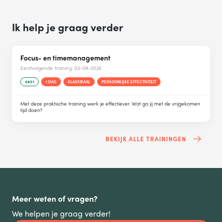
Ik help je graag verder
Focus- en timemanagement
Eerstvolgende training:
03-09-2026
€651
1 DAG
KLASSIKAAL
PERSOONLIJKE EFFECTIVITEIT
Met deze praktische training werk je effectiever. Wat ga jij met de vrijgekomen
tijd doen?
BEKIJK ALLE TRAININGEN
Meer weten of vragen?
We helpen je graag verder!