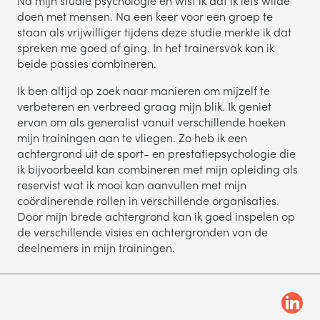
Na mijn studie psychologie en wist ik dat ik iets wilde
doen met mensen. Na een keer voor een groep te
TELEFOONNUMMER
staan als vrijwilliger tijdens deze studie merkte ik dat
spreken me goed af ging. In het trainersvak kan ik
beide passies combineren.
Ik ben altijd op zoek naar manieren om mijzelf te
verbeteren en verbreed graag mijn blik. Ik geniet
VERSTUREN
ervan om als generalist vanuit verschillende hoeken
mijn trainingen aan te vliegen. Zo heb ik een
Wij verkopen nooit gegevens aan derden. Hoe wij omgaan met je
achtergrond uit de sport- en prestatiepsychologie die
persoonsgegevens, lees je in ons
privacystatement
.
ik bijvoorbeeld kan combineren met mijn opleiding als
reservist wat ik mooi kan aanvullen met mijn
coördinerende rollen in verschillende organisaties.
Door mijn brede achtergrond kan ik goed inspelen op
de verschillende visies en achtergronden van de
deelnemers in mijn trainingen.