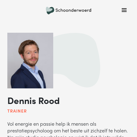
Plan een belafspraak
Wil je graag gebeld worden om meer informatie te
krijgen? Kies hieronder welke dag jouw voorkeur heeft
en we bellen je!
MA
DI
WO
DO
VR
ONDERWERP
Waar gaat je vraag over?
Dennis Rood
TRAINER
NAAM
Vol energie en passie help ik mensen als
prestatiepsycholoog om het beste uit zichzelf te halen.