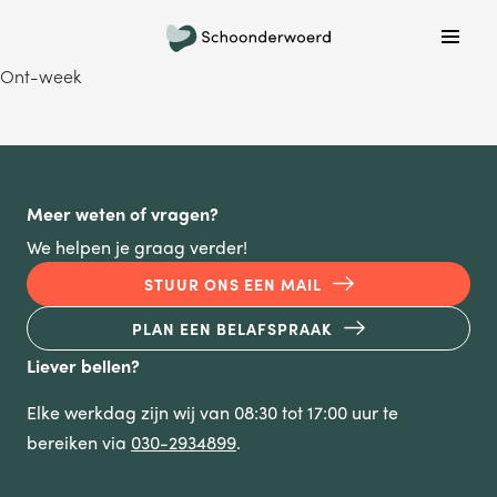
Plan een belafspraak
Ont-week
Wil je graag gebeld worden om meer informatie te
krijgen? Kies hieronder welke dag jouw voorkeur heeft
en we bellen je!
MA
DI
WO
DO
VR
Meer weten of vragen?
We helpen je graag verder!
STUUR ONS EEN MAIL
ONDERWERP
PLAN EEN BELAFSPRAAK
Waar gaat je vraag over?
Liever bellen?
Elke werkdag zijn wij van 08:30 tot 17:00 uur te
NAAM
bereiken via
030-2934899
.