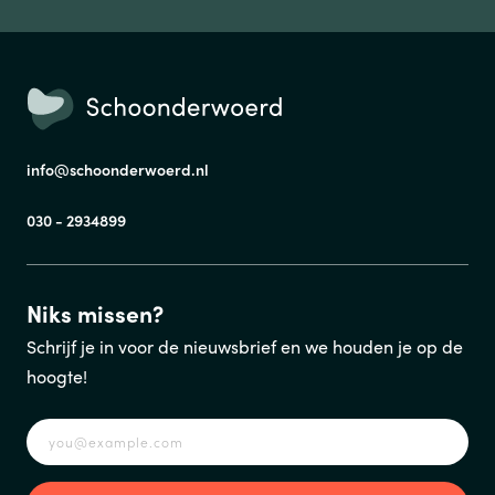
TELEFOONNUMMER
info@schoonderwoerd.nl
VERSTUREN
030 - 2934899
Wij verkopen nooit gegevens aan derden. Hoe wij omgaan met je
persoonsgegevens, lees je in ons
privacystatement
.
Niks missen?
Schrijf je in voor de nieuwsbrief en we houden je op de
hoogte!