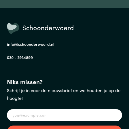
TELEFOONNUMMER
info@schoonderwoerd.nl
VERSTUREN
030 - 2934899
Wij verkopen nooit gegevens aan derden. Hoe wij omgaan met je
persoonsgegevens, lees je in ons
privacystatement
.
Niks missen?
Schrijf je in voor de nieuwsbrief en we houden je op de
hoogte!