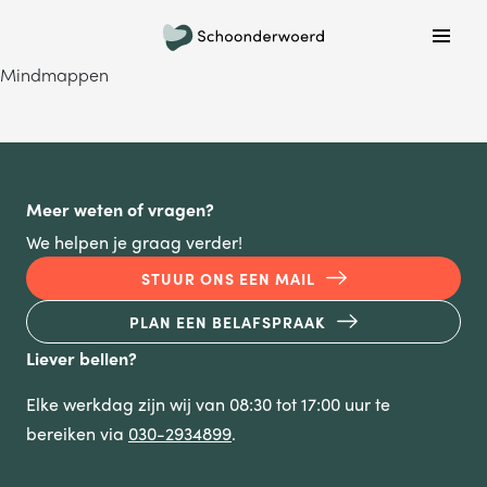
Plan een belafspraak
Mindmappen
Wil je graag gebeld worden om meer informatie te
krijgen? Kies hieronder welke dag jouw voorkeur heeft
en we bellen je!
MA
DI
WO
DO
VR
Meer weten of vragen?
We helpen je graag verder!
STUUR ONS EEN MAIL
ONDERWERP
PLAN EEN BELAFSPRAAK
Waar gaat je vraag over?
Liever bellen?
Elke werkdag zijn wij van 08:30 tot 17:00 uur te
NAAM
bereiken via
030-2934899
.