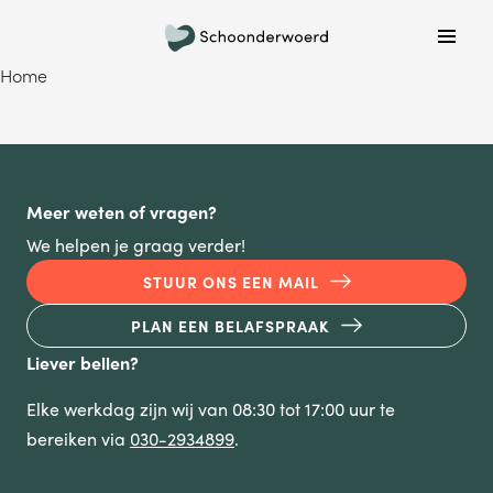
Plan een belafspraak
Home
Wil je graag gebeld worden om meer informatie te
krijgen? Kies hieronder welke dag jouw voorkeur heeft
en we bellen je!
MA
DI
WO
DO
VR
Meer weten of vragen?
We helpen je graag verder!
STUUR ONS EEN MAIL
ONDERWERP
PLAN EEN BELAFSPRAAK
Waar gaat je vraag over?
Liever bellen?
Elke werkdag zijn wij van 08:30 tot 17:00 uur te
NAAM
bereiken via
030-2934899
.