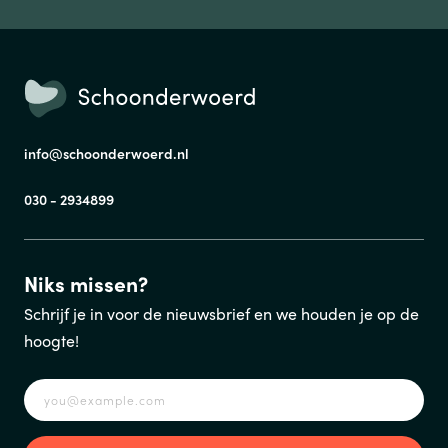
TELEFOONNUMMER
info@schoonderwoerd.nl
VERSTUREN
030 - 2934899
Wij verkopen nooit gegevens aan derden. Hoe wij omgaan met je
persoonsgegevens, lees je in ons
privacystatement
.
Niks missen?
Schrijf je in voor de nieuwsbrief en we houden je op de
hoogte!