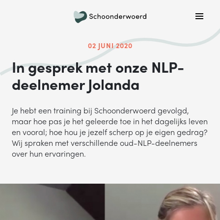
Plan een belafspraak
Wil je graag gebeld worden om meer informatie te
02 JUNI 2020
krijgen? Kies hieronder welke dag jouw voorkeur heeft
In gesprek met onze NLP-
en we bellen je!
deelnemer Jolanda
MA
DI
WO
DO
VR
Je hebt een training bij Schoonderwoerd gevolgd,
maar hoe pas je het geleerde toe in het dagelijks leven
en vooral; hoe hou je jezelf scherp op je eigen gedrag?
ONDERWERP
Wij spraken met verschillende oud-NLP-deelnemers
over hun ervaringen.
Waar gaat je vraag over?
NAAM