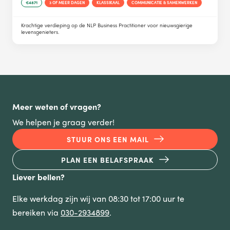
€4871
3 OF MEER DAGEN
KLASSIKAAL
COMMUNICATIE & SAMENWERKEN
Krachtige verdieping op de NLP Business Practitioner voor nieuwsgierige
levensgenieters.
Meer weten of vragen?
We helpen je graag verder!
STUUR ONS EEN MAIL
PLAN EEN BELAFSPRAAK
Liever bellen?
Elke werkdag zijn wij van 08:30 tot 17:00 uur te
bereiken via
030-2934899
.