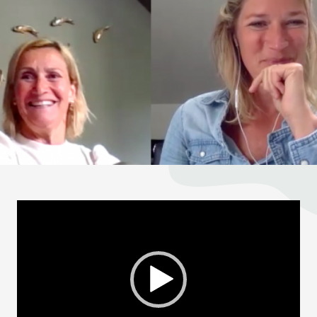
TELEFOONNUMMER
VERSTUREN
Wij verkopen nooit gegevens aan derden. Hoe wij omgaan met je
persoonsgegevens, lees je in ons
privacystatement
.
Videospeler