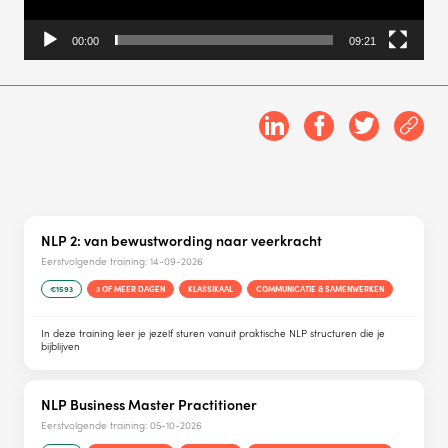
00:00
09:21
NLP 2: van bewustwording naar veerkracht
Eerstvolgende training:
14-09-2026
€1593
3 OF MEER DAGEN
KLASSIKAAL
COMMUNICATIE & SAMENWERKEN
In deze training leer je jezelf sturen vanuit praktische NLP structuren die je
bijblijven
NLP Business Master Practitioner
Eerstvolgende training:
05-10-2026