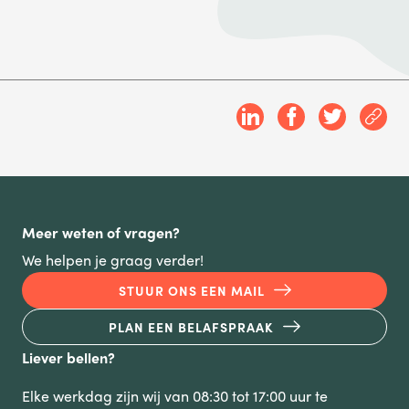
TELEFOONNUMMER
VERSTUREN
Wij verkopen nooit gegevens aan derden. Hoe wij omgaan met je
persoonsgegevens, lees je in ons
privacystatement
.
Meer weten of vragen?
We helpen je graag verder!
STUUR ONS EEN MAIL
PLAN EEN BELAFSPRAAK
Liever bellen?
Elke werkdag zijn wij van 08:30 tot 17:00 uur te