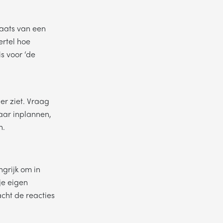
laats van een
ertel hoe
is voor ‘de
er ziet. Vraag
jaar inplannen,
n.
ke dag jouw
ngrijk om in
je eigen
acht de reacties