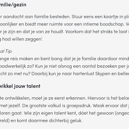
amilie/gezin
eer aandacht aan familie besteden. Stuur eens een kaartje in p
rsoonlijker en biedt meer ruimte voor een intieme boodschap. V
r je zijn en dat je van ze houdt. Voorkom dat het straks te laat 
g had willen zeggen’.
l Tip
 lange reis maken en bent bang dat je je familie daardoor mind
 daadwerkelijk zo? Kun je niet alsnog een aantal bezoeken per 
echt zo met nu? Daarbij kun je naar hartenlust Skypen en belle
Plan een belafspraak
wikkel jouw talent
ag gebeld worden om meer informatie te krijgen? Kies hieronder wel
voorkeur heeft en we bellen je!
te ontwikkelen, moet je ze eerst erkennen. Hiervoor is het bela
met jezelf. De grootste valkuil is groepsdruk. Waak ervoor dat 
erloren gaat. Wie zijn eigen talent kent, dóet het gewoon (onge
MA
DI
WO
DO
VR
eld) en komt daarmee dichterbij geluk.