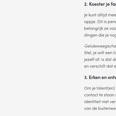
2. Koester je f
Je kunt altijd m
appje. Dit is pe
belangrijk ze voo
dingen die je no
Geluksweegschaa
Stel, je wilt een
jezelf af: is dat
en verschilt dat 
3. Erken en ont
Wil je gra
Om je talent(en) 
contact te staan 
identiteit niet v
van de buitenwer