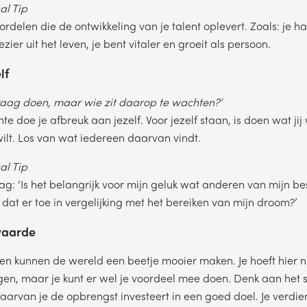
l Tip
rdelen die de ontwikkeling van je talent oplevert. Zoals: je h
zier uit het leven, je bent vitaler en groeit als persoon.
DERWERP
lf
Waar gaat je vraag over?
graag doen, maar wie zit daarop te wachten?’
AM
 doe je afbreuk aan jezelf. Voor jezelf staan, is doen wat jij 
ilt. Los van wat iedereen daarvan vindt.
l Tip
LEFOONNUMMER
aag: ‘Is het belangrijk voor mijn geluk wat anderen van mijn be
 dat er toe in vergelijking met het bereiken van mijn droom?’
waarde
en kunnen de wereld een beetje mooier maken. Je hoeft hier nie
ijgen, maar je kunt er wel je voordeel mee doen. Denk aan het 
VERSTUREN
aarvan je de opbrengst investeert in een goed doel. Je verdien