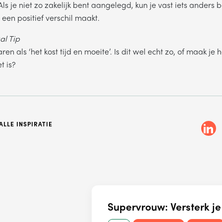
Wij verkopen nooit gegevens aan derden. Hoe wij omgaan met je
Als je niet zo zakelijk bent aangelegd, kun je vast iets anders
persoonsgegevens, lees je in ons
privacystatement
.
een positief verschil maakt.
l Tip
en als ‘het kost tijd en moeite’. Is dit wel echt zo, of maak je h
t is?
LLE INSPIRATIE
Supervrouw: Versterk je