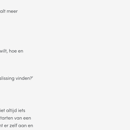
aalt meer
wilt, hoe en
slissing vinden?’
t altijd iets
starten van een
t er zelf aan en