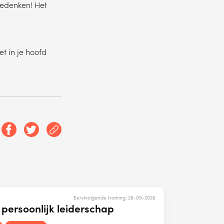
 bedenken! Het
et in je hoofd
Eerstvolgende training:
28-09-2026
 persoonlijk leiderschap