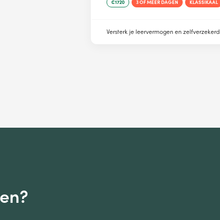
€1720
3 OF MEER DAGEN
KLASSIKAAL
Versterk je leervermogen en zelfverzekerd
gen?