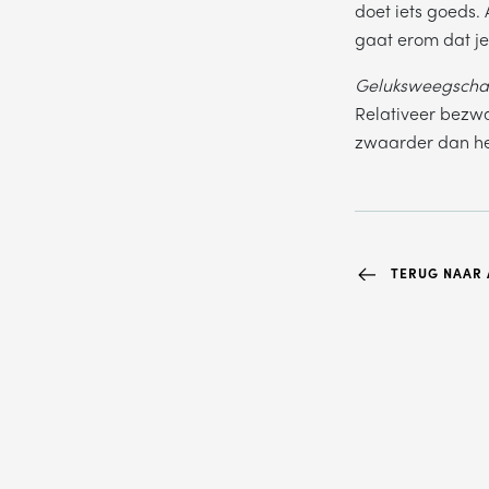
doet iets goeds. 
gaat erom dat je 
Geluksweegschaa
Relativeer bezwar
zwaarder dan he
TERUG NAAR A