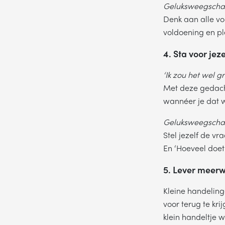
Geluksweegschaa
Denk aan alle voo
voldoening en ple
ON
4. Sta voor jeze
‘Ik zou het wel 
NA
Met deze gedachte
wannéer je dat w
Geluksweegschaa
TE
Stel jezelf de vr
En ‘Hoeveel doet
5. Lever meer
Kleine handeling
voor terug te kr
klein handeltje w