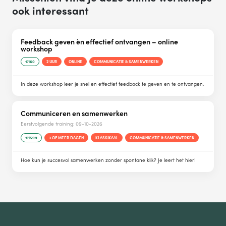
ook interessant
Feedback geven èn effectief ontvangen – online
workshop
€160
2 UUR
ONLINE
COMMUNICATIE & SAMENWERKEN
In deze workshop leer je snel en effectief feedback te geven en te ontvangen.
Communiceren en samenwerken
Eerstvolgende training:
09-10-2026
€1599
3 OF MEER DAGEN
KLASSIKAAL
COMMUNICATIE & SAMENWERKEN
Hoe kun je succesvol samenwerken zonder spontane klik? Je leert het hier!