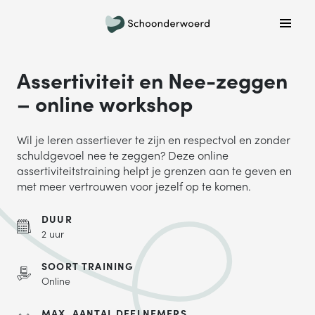
Plan een belafspraak
Wil je graag gebeld worden om meer informatie te
Assertiviteit en Nee-zeggen
krijgen? Kies hieronder welke dag jouw voorkeur heeft
en we bellen je!
– online workshop
MA
DI
WO
DO
VR
Wil je leren assertiever te zijn en respectvol en zonder
schuldgevoel nee te zeggen? Deze online
assertiviteitstraining helpt je grenzen aan te geven en
met meer vertrouwen voor jezelf op te komen.
ONDERWERP
DUUR
Waar gaat je vraag over?
2 uur
NAAM
SOORT TRAINING
Online
MAX. AANTAL DEELNEMERS