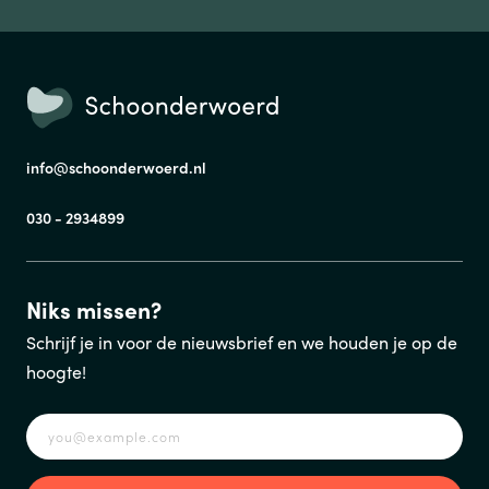
TELEFOONNUMMER
info@schoonderwoerd.nl
VERSTUREN
030 - 2934899
Wij verkopen nooit gegevens aan derden. Hoe wij omgaan met je
persoonsgegevens, lees je in ons
privacystatement
.
Niks missen?
Schrijf je in voor de nieuwsbrief en we houden je op de
hoogte!