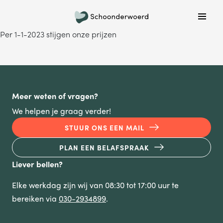
Plan een belafspraak
Per 1-1-2023 stijgen onze prijzen
Wil je graag gebeld worden om meer informatie te
krijgen? Kies hieronder welke dag jouw voorkeur heeft
en we bellen je!
MA
DI
WO
DO
VR
Meer weten of vragen?
We helpen je graag verder!
STUUR ONS EEN MAIL
ONDERWERP
PLAN EEN BELAFSPRAAK
Waar gaat je vraag over?
Liever bellen?
Elke werkdag zijn wij van 08:30 tot 17:00 uur te
NAAM
bereiken via
030-2934899
.