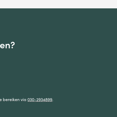
gen?
te bereiken via
030-2934899
.