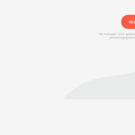
VE
Wij verkopen nooit gegev
persoonsgegevens,