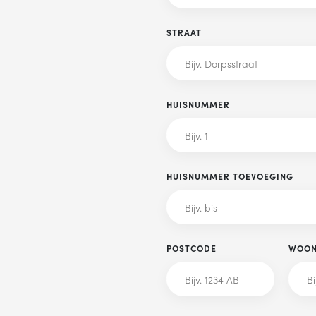
STRAAT
Plan een belafspraak
HUISNUMMER
ag gebeld worden om meer informatie te krijgen? Kies hieronder wel
voorkeur heeft en we bellen je!
MA
DI
WO
DO
VR
HUISNUMMER TOEVOEGING
POSTCODE
WOON
DERWERP
Waar gaat je vraag over?