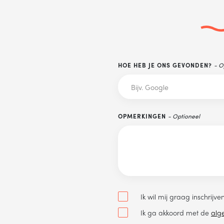
AM
LEFOONNUMMER
HOE HEB JE ONS GEVONDEN?
- O
OPMERKINGEN
- Optioneel
VERSTUREN
Wij verkopen nooit gegevens aan derden. Hoe wij omgaan met je
persoonsgegevens, lees je in ons
privacystatement
.
Ik wil mij graag inschrijv
Ik ga akkoord met de
alg