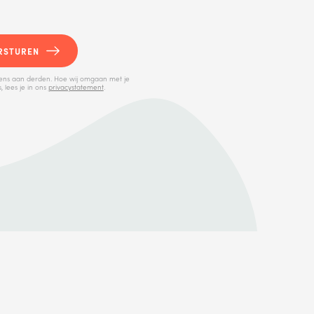
RSTUREN
ens aan derden. Hoe wij omgaan met je
 lees je in ons
privacystatement
.