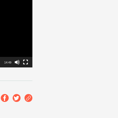
ke dag jouw
14:49