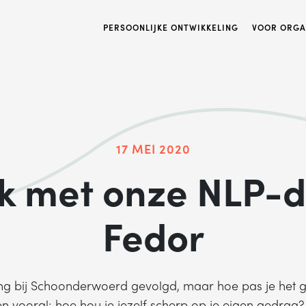
PERSOONLIJKE ONTWIKKELING
VOOR ORGA
17 MEI 2020
ek met onze NLP-
Fedor
ing bij Schoonderwoerd gevolgd, maar hoe pas je het g
en vooral; hoe hou je jezelf scherp op je eigen gedrag