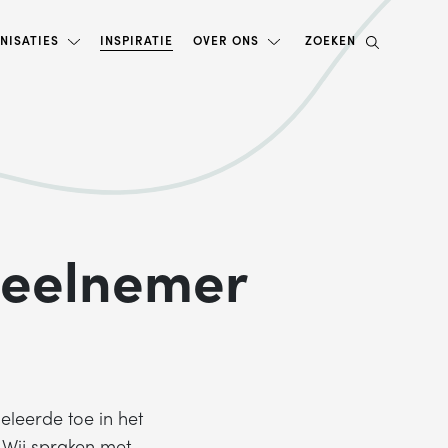
NISATIES
INSPIRATIE
OVER ONS
ZOEKEN
deelnemer
eleerde toe in het
? Wij spraken met