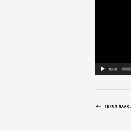
Wil je gra
ON
00:00
NA
TERUG NAAR A
TE