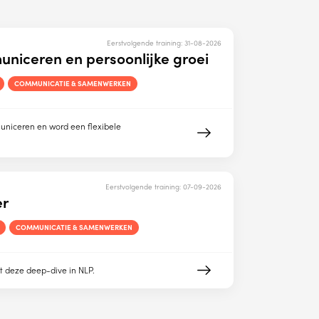
Eerstvolgende training:
31-08-2026
uniceren en persoonlijke groei
COMMUNICATIE & SAMENWERKEN
uniceren en word een flexibele
Eerstvolgende training:
07-09-2026
er
COMMUNICATIE & SAMENWERKEN
 deze deep-dive in NLP.