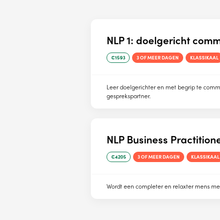
NLP 1: doelgericht comm
VERSTUREN
€1593
3 OF MEER DAGEN
KLASSIKAAL
Wij verkopen nooit gegevens aan derden. Hoe wij omgaan met je
persoonsgegevens, lees je in ons
privacystatement
.
Leer doelgerichter en met begrip te comm
gesprekspartner.
NLP Business Practition
€4205
3 OF MEER DAGEN
KLASSIKAAL
Wordt een completer en relaxter mens met