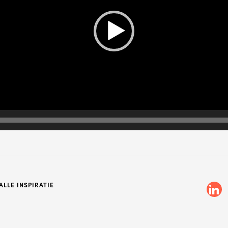
ag gebeld worden om meer informatie te krijgen? Kies hieronder wel
voorkeur heeft en we bellen je!
MA
DI
WO
DO
VR
DERWERP
Waar gaat je vraag over?
AM
LLE INSPIRATIE
LEFOONNUMMER