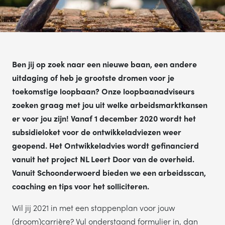
TELEFOONNUMMER
Ben jij op zoek naar een nieuwe baan, een andere
VERSTUREN
uitdaging of heb je grootste dromen voor je
toekomstige loopbaan? Onze loopbaanadviseurs
Wij verkopen nooit gegevens aan derden. Hoe wij om
persoonsgegevens, lees je in ons
privacystatem
zoeken graag met jou uit welke arbeidsmarktkansen
er voor jou zijn!
Vanaf 1 december 2020 wordt het
subsidieloket voor de ontwikkeladviezen weer
geopend.
Het Ontwikkeladvies wordt gefinancierd
vanuit het project NL Leert Door van de overheid.
Vanuit Schoonderwoerd bieden we een arbeidsscan,
coaching en tips voor het solliciteren.
Wil jij 2021 in met een stappenplan voor jouw
(droom)carrière?
Vul onderstaand formulier in, dan