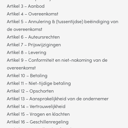
Artikel 3 – Aanbod
TELEFOONNUMMER
Artikel 4 – Overeenkomst
Artikel 5 – Annulering & (tussentijdse) beëindiging van
de overeenkomst
Artikel 6 – Auteursrechten
Artikel 7 – Prijswijzigingen
VERSTUREN
Artikel 8 – Levering
Wij verkopen nooit gegevens aan derden. Hoe wij omgaan met je
Artikel 9 – Conformiteit en niet-nakoming van de
persoonsgegevens, lees je in ons
privacystatement
.
overeenkomst
Artikel 10 – Betaling
Artikel 11 – Niet-tijdige betaling
Artikel 12 – Opschorten
Artikel 13 – Aansprakelijkheid van de ondernemer
Artikel 14 – Vertrouwelijkheid
Artikel 15 – Vragen en klachten
Artikel 16 – Geschillenregeling