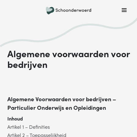
Plan een belafspraak
Wil je graag gebeld worden om meer informatie te
krijgen? Kies hieronder welke dag jouw voorkeur heeft
en we bellen je!
Algemene voorwaarden voor
MA
DI
WO
DO
VR
bedrijven
ONDERWERP
Waar gaat je vraag over?
Algemene Voorwaarden voor bedrijven –
Particulier Onderwijs en Opleidingen
NAAM
Inhoud
Artikel 1 – Definities
Artikel 2 – Toepasselijkheid