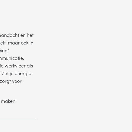
 aandacht en het
elf, maar ook in
ien.’
mmunicatie,
de werkvloer als
Zet je energie
 zorgt voor
t maken.