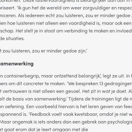
riseert. ‘Ik gun het de wereld om weer zorgvuldiger en respec
iceren. Als iedereen echt zou luisteren, zou er minder gedoe z
ien hoe luisteren niet alleen een vaardigheid is, maar ook ee
rschap. Het stelt je in staat om verbinding te maken en invloed
de situaties.
t zou luisteren, zou er minder gedoe zijn.’
 samenwerking
n containerbegrip, maar ontzettend belangrijk’, legt ze uit. In
mers om dit concreter te maken. ‘We bespreken 13 gedraging
vertrouwen is niet alleen een gevoel. Het zit in wat je doet. 
lt de basis van samenwerking.’ Tijdens de trainingen ligt de 
 oefening. Een voorbeeld hiervan is het leren geven van fee
Plan een belafspraak
spannend is. ‘Feedback voelt vaak kwetsbaar, omdat je niet 
Maar ongemak is iets anders dan een gebrek aan psychologisc
ag gebeld worden om meer informatie te krijgen? Kies hieronder wel
et gaat erom dat je leert omgaan met die
voorkeur heeft en we bellen je!