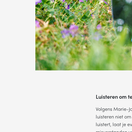
Luisteren om t
Volgens Marie-Jo
luisteren niet o
luistert, laat j
misverstanden vo