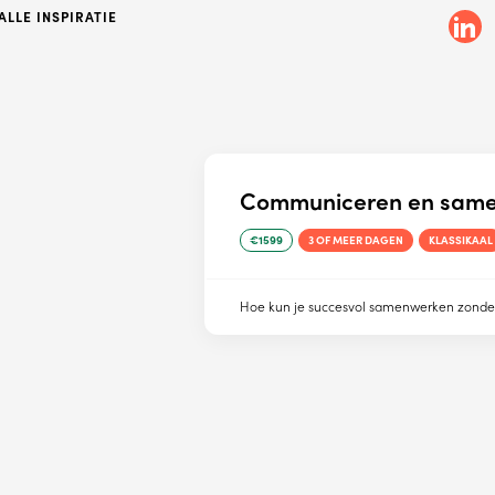
LLE INSPIRATIE
Communiceren en sam
€1599
3 OF MEER DAGEN
KLASSIKAAL
Hoe kun je succesvol samenwerken zonder s