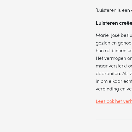
‘Luisteren is een
Luisteren creëe
Marie-José beslu
gezien en gehoor
hun rol binnen e
Het vermogen om 
maar versterkt oo
daarbuiten. Als 
in om elkaar echt
verbinding en ve
Lees ook het ver