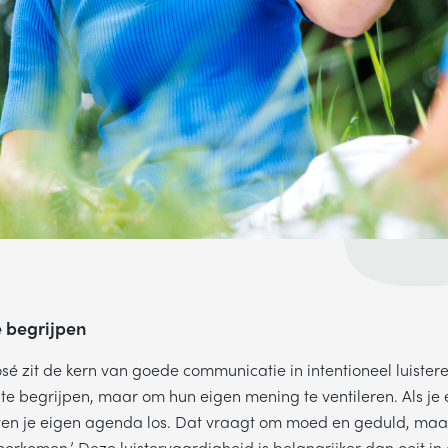
e begrijpen
sé zit de kern van goede communicatie in intentioneel luister
m te begrijpen, maar om hun eigen mening te ventileren. Als je
e even je eigen agenda los. Dat vraagt om moed en geduld, maa
orkomen.’ Deze luistervaardigheid is belangrijker dan ooit in