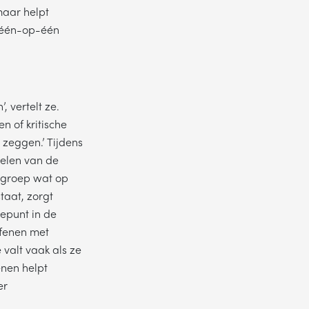
maar helpt
n één-op-één
, vertelt ze.
n of kritische
 zeggen.’ Tijdens
oelen van de
e groep wat op
taat, zorgt
epunt in de
efenen met
 valt vaak als ze
enen helpt
er