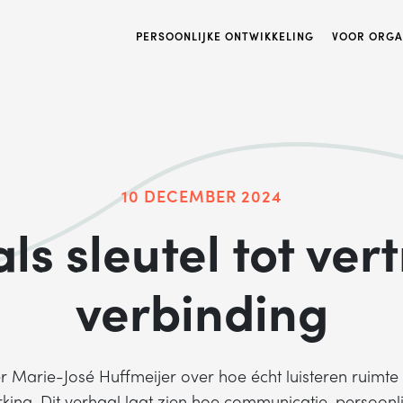
PERSOONLIJKE ONTWIKKELING
VOOR ORGA
10 DECEMBER 2024
als sleutel tot ve
verbinding
r Marie-José Huffmeijer over hoe écht luisteren ruimt
ing. Dit verhaal laat zien hoe communicatie, persoonlij