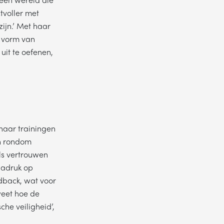
tvoller met
ijn.’ Met haar
n vorm van
 uit te oefenen,
 haar trainingen
en rondom
Als vertrouwen
nadruk op
dback, wat voor
weet hoe de
he veiligheid’,
ke dag jouw