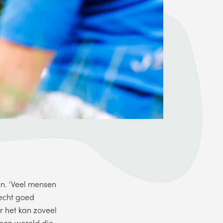
en. ‘Veel mensen
 echt goed
r het kan zoveel
 een wereld die