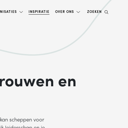
NISATIES
INSPIRATIE
OVER ONS
ZOEKEN
rtrouwen en
e kan scheppen voor
k leiderschap en je