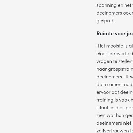
spanning en het 
deelnemers ook o
gesprek.
Ruimte voor jez
‘Het mooiste is a
ON
‘Voor introverte
vragen te stellen
haar groepstrain
deelnemers. ‘Ik 
NA
dat moment nodig
ervoor dat deeln
training is vaak
situaties die sp
TE
zien wat hun ged
deelnemers niet
zelfvertrouwen t