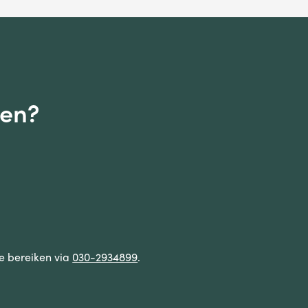
gen?
te bereiken via
030-2934899
.