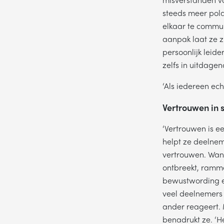
steeds meer pola
elkaar te commun
aanpak laat ze z
persoonlijk leide
zelfs in uitdagen
‘Als iedereen ech
Vertrouwen in
‘Vertrouwen is ee
helpt ze deelne
vertrouwen. Want 
ontbreekt, ramme
bewustwording en
veel deelnemers 
ander reageert. 
Wil je gra
benadrukt ze. ‘H