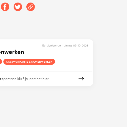
Eerstvolgende training:
09-10-2026
enwerken
COMMUNICATIE & SAMENWERKEN
pontane klik? Je leert het hier!