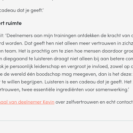
 cadeau dat je geeft.’
VERSTUREN
rt ruimte
Wij verkopen nooit gegevens aan derden. Hoe wij omgaan met je
it: ‘Deelnemers aan mijn trainingen ontdekken de kracht van
persoonsgegevens, lees je in ons
privacystatement
.
d worden. Dat geeft hen niet alleen meer vertrouwen in zichz
en team. Het is prachtig om te zien hoe mensen daardoor groe
diepgaand te luisteren draagt niet alleen bij aan betere co
k je persoonlijk leiderschap en vergroot je invloed, zowel op 
ze de wereld één boodschap mag meegeven, dan is het deze: ‘
 te willen begrijpen. Luisteren is een cadeau dat je geeft. Het
rtrouwen, twee essentiële ingrediënten voor samenwerking.’
haal van deelnemer Kevin
over zelfvertrouwen en echt contac