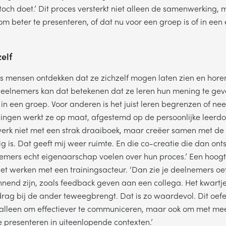
toch doet.’ Dit proces versterkt niet alleen de samenwerking, 
m beter te presenteren, of dat nu voor een groep is of in ee
MA
DI
WO
DO
VR
elf
ls mensen ontdekken dat ze zichzelf mogen laten zien en horen’
DERWERP
 deelnemers kan dat betekenen dat ze leren hun mening te geve
 in een groep. Voor anderen is het juist leren begrenzen of nee
Waar gaat je vraag over?
ingen werkt ze op maat, afgestemd op de persoonlijke leerd
werk niet met een strak draaiboek, maar creëer samen met d
AM
 is. Dat geeft mij weer ruimte. En die co-creatie die dan onts
emers echt eigenaarschap voelen over hun proces.’ Een hoogt
 het werken met een trainingsacteur. ‘Dan zie je deelnemers o
annend zijn, zoals feedback geven aan een collega. Het kwartje
LEFOONNUMMER
rag bij de ander teweegbrengt. Dat is zo waardevol. Dit oef
 alleen om effectiever te communiceren, maar ook om met me
e presenteren in uiteenlopende contexten.’