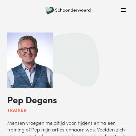
Plan een belafspraak
Wil je graag gebeld worden om meer informatie te
krijgen? Kies hieronder welke dag jouw voorkeur heeft
en we bellen je!
MA
DI
WO
DO
VR
ONDERWERP
Waar gaat je vraag over?
Pep Degens
TRAINER
NAAM
Mensen vroegen me altijd voor, tijdens en na een
training of Pep mijn artiestennaam was. Voelden zich