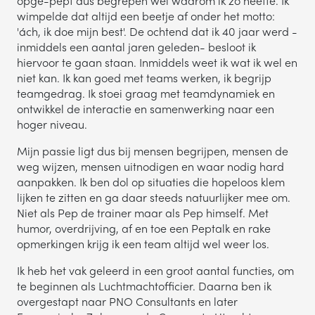
opge-pept dus begrepen wel waarom ik zo heette. Ik
wimpelde dat altijd een beetje af onder het motto:
TELEFOONNUMMER
'ách, ik doe mijn best'. De ochtend dat ik 40 jaar werd -
inmiddels een aantal jaren geleden- besloot ik
hiervoor te gaan staan. Inmiddels weet ik wat ik wel en
niet kan. Ik kan goed met teams werken, ik begrijp
teamgedrag. Ik stoei graag met teamdynamiek en
ontwikkel de interactie en samenwerking naar een
VERSTUREN
hoger niveau.
Wij verkopen nooit gegevens aan derden. Hoe wij omgaan met je
Mijn passie ligt dus bij mensen begrijpen, mensen de
persoonsgegevens, lees je in ons
privacystatement
.
weg wijzen, mensen uitnodigen en waar nodig hard
aanpakken. Ik ben dol op situaties die hopeloos klem
lijken te zitten en ga daar steeds natuurlijker mee om.
Niet als Pep de trainer maar als Pep himself. Met
humor, overdrijving, af en toe een Peptalk en rake
opmerkingen krijg ik een team altijd wel weer los.
Ik heb het vak geleerd in een groot aantal functies, om
te beginnen als Luchtmachtofficier. Daarna ben ik
overgestapt naar PNO Consultants en later