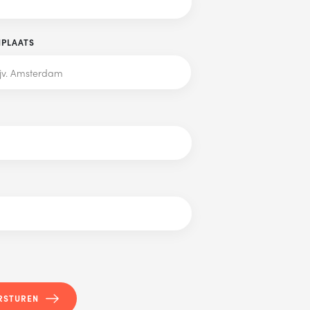
PLAATS
ke dag jouw
RSTUREN