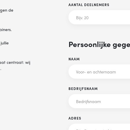
AANTAL DEELNEMERS
orgen de
ainers.
Persoonlijke geg
ullie
NAAM
aat centraat: wij
.
BEDRIJFSNAAM
ADRES