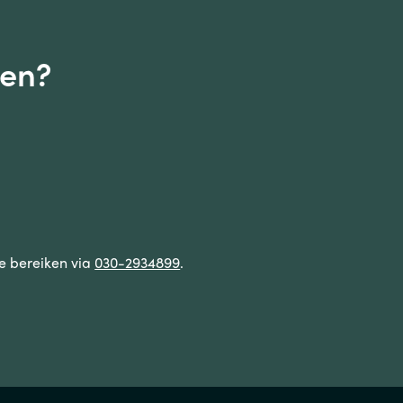
gen?
te bereiken via
030-2934899
.