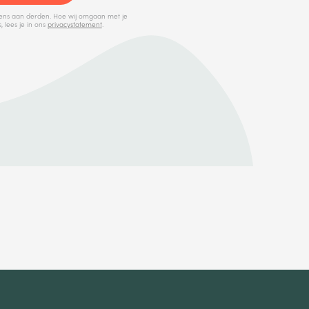
ens aan derden. Hoe wij omgaan met je
 lees je in ons
privacystatement
.