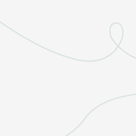
Wil je gra
ON
NA