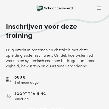
Plan een belafspraak
Wil je graag gebeld worden om meer informatie te
Inschrijven voor deze
krijgen? Kies hieronder welke dag jouw voorkeur heeft
en we bellen je!
training
MA
DI
WO
DO
VR
Krijg inzicht in patronen en obstakels met deze
opleiding systemisch werk. Ontdek hoe systemisch
werken en systemisch coachen bijdragen aan meer
vrijheid, bewustzijn en duurzame verandering.
ONDERWERP
Waar gaat je vraag over?
DUUR
3 of meer dagen
NAAM
SOORT TRAINING
Klassikaal