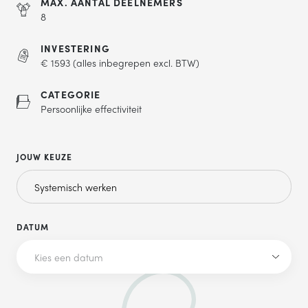
MAX. AANTAL DEELNEMERS
8
TELEFOONNUMMER
INVESTERING
€ 1593 (alles inbegrepen excl. BTW)
CATEGORIE
Persoonlijke effectiviteit
VERSTUREN
Wij verkopen nooit gegevens aan derden. Hoe wij omgaan met je
persoonsgegevens, lees je in ons
privacystatement
.
JOUW KEUZE
DATUM
Kies een datum